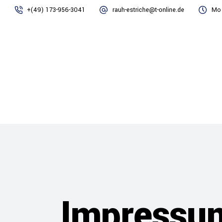
+(49) 173-956-3041
rauh-estriche@t-online.de
Mo 
ÜBER UNS
LEISTUNGE
Impressu