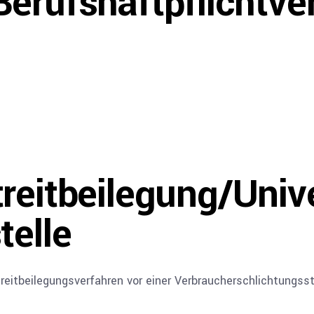
erufshaftpflichtve
reit­beilegung/Univ
telle
Streitbeilegungsverfahren vor einer Verbraucherschlichtungss