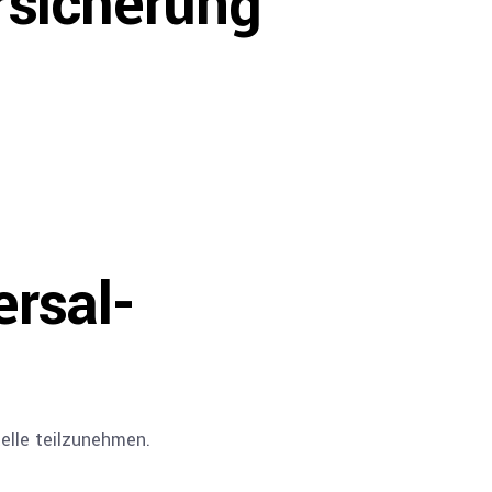
rsicherung
ersal­
telle teilzunehmen.